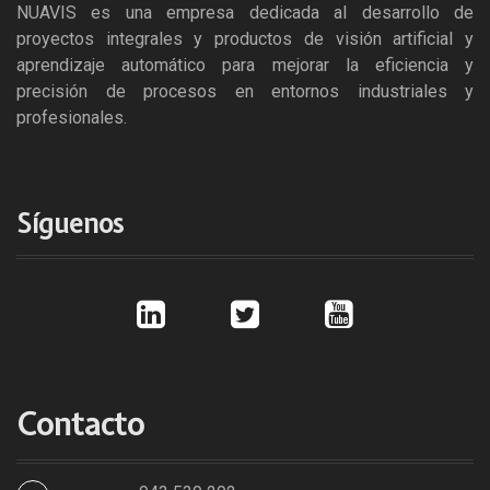
NUAVIS es una empresa dedicada al desarrollo de
proyectos integrales y productos de visión artificial y
aprendizaje automático para mejorar la eficiencia y
precisión de procesos en entornos industriales y
profesionales.
Síguenos
l
t
y
i
w
o
n
i
u
k
t
t
e
t
u
d
e
b
i
r
e
Contacto
n