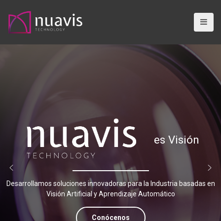
S
a
l
t
a
r
a
l
c
o
n
t
es Visión
e
n
i
d
Desarrollamos soluciones innovadoras para la Industria basadas en
o
Visión Artificial y Aprendizaje Automático
Conócenos